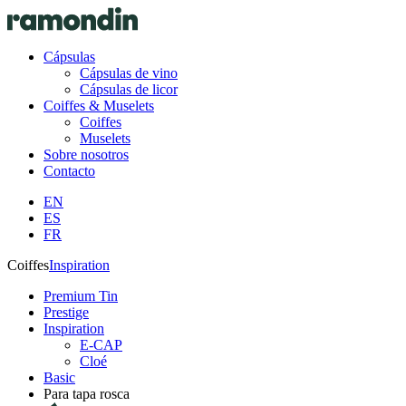
Cápsulas
Cápsulas de vino
Cápsulas de licor
Coiffes & Muselets
Coiffes
Muselets
Sobre nosotros
Contacto
EN
ES
FR
Coiffes
Inspiration
Premium Tin
Prestige
Inspiration
E-CAP
Cloé
Basic
Para tapa rosca