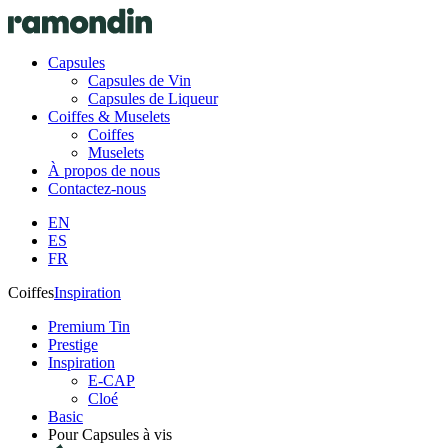
Capsules
Capsules de Vin
Capsules de Liqueur
Coiffes & Muselets
Coiffes
Muselets
À propos de nous
Contactez-nous
EN
ES
FR
Coiffes
Inspiration
Premium Tin
Prestige
Inspiration
E-CAP
Cloé
Basic
Pour Capsules à vis