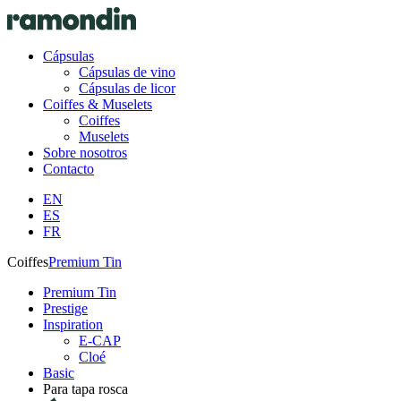
Cápsulas
Cápsulas de vino
Cápsulas de licor
Coiffes & Muselets
Coiffes
Muselets
Sobre nosotros
Contacto
EN
ES
FR
Coiffes
Premium Tin
Premium Tin
Prestige
Inspiration
E-CAP
Cloé
Basic
Para tapa rosca