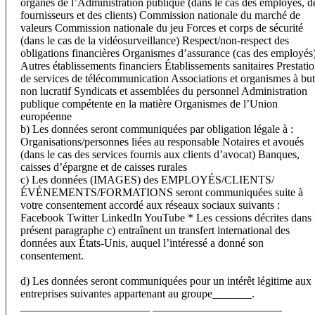
organes de l’Administration publique (dans le cas des employés, d
fournisseurs et des clients)
Commission nationale du marché de
valeurs
Commission nationale du jeu
Forces et corps de sécurité
(dans le cas de la vidéosurveillance)
Respect/non-respect des
obligations financières
Organismes d’assurance (cas des employés
Autres établissements financiers
Établissements sanitaires
Prestati
de services de télécommunication
Associations et organismes à but
non lucratif
Syndicats et assemblées du personnel
Administration
publique compétente en la matière
Organismes de l’Union
européenne
b) Les données seront communiquées par obligation légale à :
Organisations/personnes liées au responsable
Notaires et avoués
(dans le cas des services fournis aux clients d’avocat)
Banques,
caisses d’épargne et de caisses rurales
c) Les données (IMAGES) des EMPLOYÉS/CLIENTS/
ÉVÉNEMENTS/FORMATIONS seront communiquées suite à
votre consentement accordé aux réseaux sociaux suivants :
Facebook
Twitter
LinkedIn
YouTube
* Les cessions décrites dans 
présent paragraphe c) entraînent un transfert international des
données aux États-Unis, auquel l’intéressé a donné son
consentement.
d) Les données seront communiquées pour un intérêt légitime aux
entreprises suivantes appartenant au groupe_______.
_______________________
_______________________