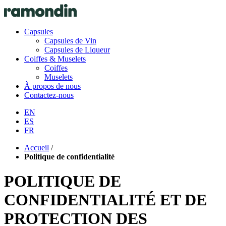
Capsules
Capsules de Vin
Capsules de Liqueur
Coiffes & Muselets
Coiffes
Muselets
À propos de nous
Contactez-nous
EN
ES
FR
Accueil
/
Politique de confidentialité
POLITIQUE DE
CONFIDENTIALITÉ ET DE
PROTECTION DES