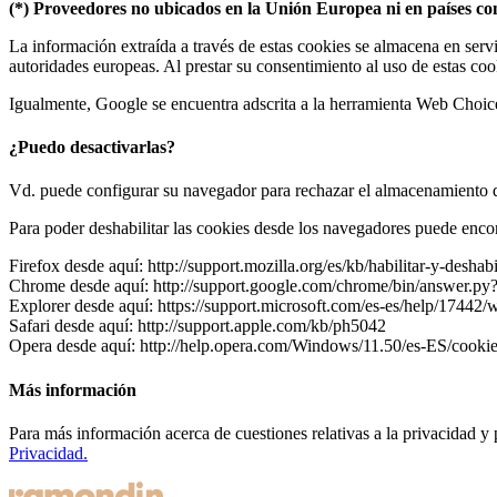
(*) Proveedores no ubicados en la Unión Europea ni en países con
La información extraída a través de estas cookies se almacena en serv
autoridades europeas. Al prestar su consentimiento al uso de estas co
Igualmente, Google se encuentra adscrita a la herramienta Web Choices,
¿Puedo desactivarlas?
Vd. puede configurar su navegador para rechazar el almacenamiento d
Para poder deshabilitar las cookies desde los navegadores puede enc
Firefox desde aquí: http://support.mozilla.org/es/kb/habilitar-y-deshab
Chrome desde aquí: http://support.google.com/chrome/bin/answer.
Explorer desde aquí: https://support.microsoft.com/es-es/help/17442
Safari desde aquí: http://support.apple.com/kb/ph5042
Opera desde aquí: http://help.opera.com/Windows/11.50/es-ES/cookie
Más información
Para más información acerca de cuestiones relativas a la privacidad y 
Privacidad.