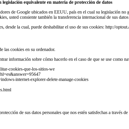
 legislación equivalente en materia de protección de datos
idores de Google ubicados en EEUU, país en el cual su legislación no ga
okies, usted consiente también la transferencia internacional de sus da
 desde la cual, puede deshabilitar el uso de sus cookies: http://optout.
e las cookies en su ordenador.
ontrar información sobre cómo hacerlo en el caso de que se use como n
ilitar-cookies-que-los-sitios-we
py?hl=es&answer=95647
/windows-internet-explorer-delete-manage-cookies
s.html
protección de sus datos personales que nos estén satisfechas a través de