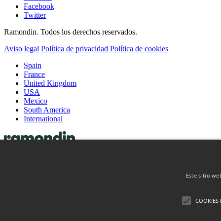
Facebook
Twitter
Ramondin. Todos los derechos reservados.
Aviso legal
Política de privacidad
Política de cookies
Spain
France
United Kingdom
USA
Mexico
South America
International
Cápsulas
Cápsulas de vino
Cápsulas de licor
Este sitio we
Coiffes & Muselets
Coiffes
COOKIES 
Muselets
Sobre nosotros
Contacto