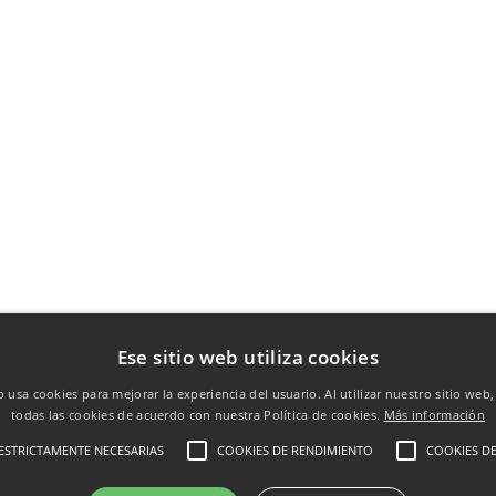
Ese sitio web utiliza cookies
b usa cookies para mejorar la experiencia del usuario. Al utilizar nuestro sitio web
todas las cookies de acuerdo con nuestra Política de cookies.
Más información
ESTRICTAMENTE NECESARIAS
COOKIES DE RENDIMIENTO
COOKIES DE