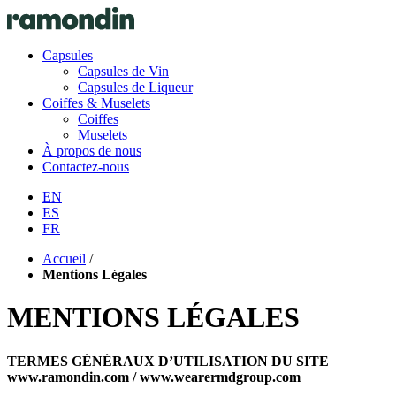
Capsules
Capsules de Vin
Capsules de Liqueur
Coiffes & Muselets
Coiffes
Muselets
À propos de nous
Contactez-nous
EN
ES
FR
Accueil
/
Mentions Légales
MENTIONS LÉGALES
TERMES GÉNÉRAUX D’UTILISATION DU SITE
www.ramondin.com / www.wearermdgroup.com