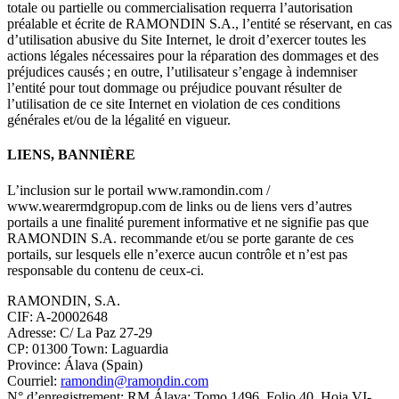
totale ou partielle ou commercialisation requerra l’autorisation
préalable et écrite de RAMONDIN S.A., l’entité se réservant, en cas
d’utilisation abusive du Site Internet, le droit d’exercer toutes les
actions légales nécessaires pour la réparation des dommages et des
préjudices causés ; en outre, l’utilisateur s’engage à indemniser
l’entité pour tout dommage ou préjudice pouvant résulter de
l’utilisation de ce site Internet en violation de ces conditions
générales et/ou de la légalité en vigueur.
LIENS, BANNIÈRE
L’inclusion sur le portail www.ramondin.com /
www.wearermdgropup.com de links ou de liens vers d’autres
portails a une finalité purement informative et ne signifie pas que
RAMONDIN S.A. recommande et/ou se porte garante de ces
portails, sur lesquels elle n’exerce aucun contrôle et n’est pas
responsable du contenu de ceux-ci.
RAMONDIN, S.A.
CIF: A-20002648
Adresse: C/ La Paz 27-29
CP: 01300 Town: Laguardia
Province: Álava (Spain)
Courriel:
ramondin@ramondin.com
N° d’enregistrement: RM Álava: Tomo 1496, Folio 40, Hoja VI-