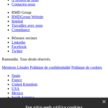
Contactez-nous
RMD Group
RMDGroup Website
Inspiral
Travaillez avec nous
Compliance
Réseaux sociaux
Linkedin
Facebook
Twitter
Ramondin. Tous droits réservés.
Mentions Légales
Politique de confidentialité
Politique de cookies
Spain
France
United Kingdom
USA
Mexico
South America
×
International
Ese sitio web utiliza cookies