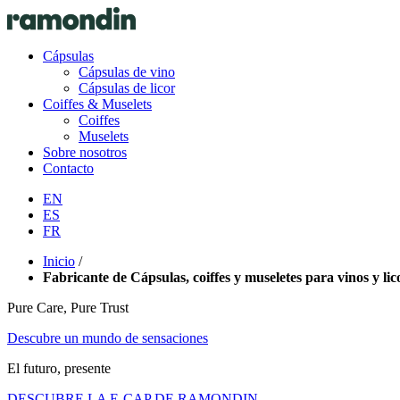
Cápsulas
Cápsulas de vino
Cápsulas de licor
Coiffes & Muselets
Coiffes
Muselets
Sobre nosotros
Contacto
EN
ES
FR
Inicio
/
Fabricante de Cápsulas, coiffes y museletes para vinos y lic
Pure Care, Pure Trust
Descubre un mundo de sensaciones
El futuro, presente
DESCUBRE LA E-CAP DE RAMONDIN