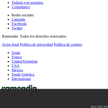
Trabaja con nosotros
Compliance
Redes sociales
Linkedin
Facebook
Twitter
Ramondin. Todos los derechos reservados.
Aviso legal
Política de privacidad
Política de cookies
Spain
France
United Kingdom
USA
Mexico
South America
International
Cápsulas
Cápsulas de vino
Cápsulas de licor
Este sitio we