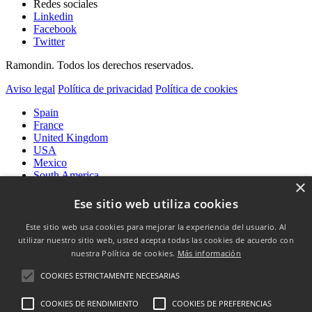
Redes sociales
Linkedin
Facebook
Twitter
Ramondin. Todos los derechos reservados.
Aviso legal
Política de privacidad
Política de cookies
Spain
France
United Kingdom
USA
Mexico
South America
×
International
Ese sitio web utiliza cookies
Este sitio web usa cookies para mejorar la experiencia del usuario. Al
utilizar nuestro sitio web, usted acepta todas las cookies de acuerdo con
Cápsulas
nuestra Política de cookies.
Más información
Cápsulas de vino
Cápsulas de licor
COOKIES ESTRICTAMENTE NECESARIAS
Coiffes & Muselets
Coiffes
COOKIES DE RENDIMIENTO
COOKIES DE PREFERENCIAS
Muselets